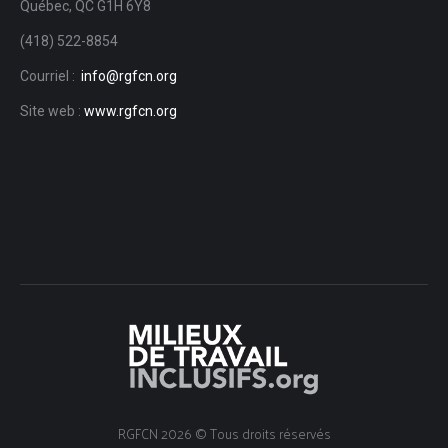
Québec, QC G1H 6Y8
(418) 522-8854
Courriel :
info@rgfcn.org
Site web :
www.rgfcn.org
RGFCN
2026 © Tous droits réservés